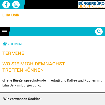
Lilia Usik
Toggle navigation
Sie sind hier
»
TERMINE
TERMINE
TERMINE
WO SIE MICH DEMNÄCHST
TREFFEN KÖNNEN
offene Bürgersprechstunde
(Freitag)
und Kaffee und Kuchen mit
Lilia Usik im Bürgerbüro:
August 2026
-28.08.2026, 10:00 Uhr bis 15:00 Uhr
Wir verwenden Cookies!