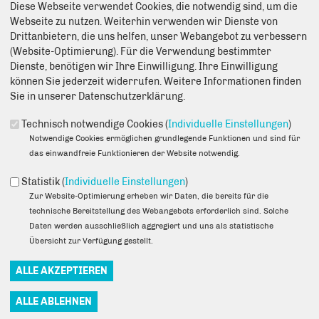
September 2026
Diese Webseite verwendet Cookies, die notwendig sind, um die
-04.09.2026, 10:00 Uhr bis 15:00 Uhr
Webseite zu nutzen. Weiterhin verwenden wir Dienste von
-11.09.2026, 10:00 Uhr bis 15:00 Uhr
Drittanbietern, die uns helfen, unser Webangebot zu verbessern
-18.09.2026, 10:00 Uhr bis 15:00 Uhr
(Website-Optimierung). Für die Verwendung bestimmter
Dienste, benötigen wir Ihre Einwilligung. Ihre Einwilligung
können Sie jederzeit widerrufen. Weitere Informationen finden
Sie in unserer Datenschutzerklärung.
Infostand:
Wöchentlich, freitags
Technisch notwendige Cookies (
Individuelle Einstellungen
)
August 2026
Notwendige Cookies ermöglichen grundlegende Funktionen und sind für
-28.08.2026, 15:00 bis 17:00 Uhr
das einwandfreie Funktionieren der Website notwendig.
September 2026
-04.09.2026, 15:00 bis 17:00 Uhr
Statistik (
Individuelle Einstellungen
)
-11.09.2026, 15:00 bis 17:00 Uhr
Zur Website-Optimierung erheben wir Daten, die bereits für die
-18.09.2026, 15:00 bis 17:00 Uhr
technische Bereitstellung des Webangebots erforderlich sind. Solche
Daten werden ausschließlich aggregiert und uns als statistische
Übersicht zur Verfügung gestellt.
Stammtisch:
Rubu + Karlshorst, einmal im Monat, freitags
-28.08.2026, 18:00 Uhr
WEITERE TERMINE