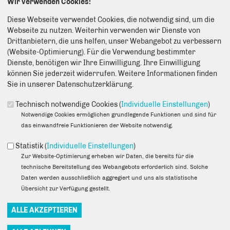
Wir verwenden Cookies!
Anmerkung: Ihre E-Mail-Adresse wird benötigt um die Personen,
denen Sie die Seite weiterempfehlen, zu informieren, von wem die
Diese Webseite verwendet Cookies, die notwendig sind, um die
Empfehlung kommt, und dass es kein Spam ist.
Webseite zu nutzen. Weiterhin verwenden wir Dienste von
Drittanbietern, die uns helfen, unser Webangebot zu verbessern
Das mit * gekennzeichnete Feld ist ein Pflichtfeld.
(Website-Optimierung). Für die Verwendung bestimmter
Dienste, benötigen wir Ihre Einwilligung. Ihre Einwilligung
Eigene E-Mail-Adresse
*
können Sie jederzeit widerrufen. Weitere Informationen finden
Sie in unserer Datenschutzerklärung.
Eigener Name
*
Technisch notwendige Cookies (
Individuelle Einstellungen
)
Notwendige Cookies ermöglichen grundlegende Funktionen und sind für
das einwandfreie Funktionieren der Website notwendig.
Senden an
*
Statistik (
Individuelle Einstellungen
)
Zur Website-Optimierung erheben wir Daten, die bereits für die
technische Bereitstellung des Webangebots erforderlich sind. Solche
Daten werden ausschließlich aggregiert und uns als statistische
Übersicht zur Verfügung gestellt.
Sie können mehrere Empfänger mit Komma getrennt eingeben.