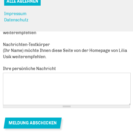
Sie leiten den folgenden Inhalt weiter
erfolgreiche Kiezputzaktion in der Parkstadt!
Impressum
Datenschutz
Nachrichtenbetreff
(Ihr Name) möchte Ihnen eine Seite von https://www.lilia-usik.de/
weiterempfehlen
Nachrichten-Textkörper
(Ihr Name) möchte Ihnen diese Seite von der Homepage von Lilia
Usik weiterempfehlen.
Ihre persönliche Nachricht